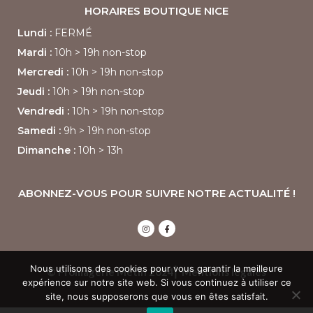
HORAIRES BOUTIQUE
NICE
Lundi :
FERMÉ
Mardi :
10h > 19h non-stop
Mercredi :
10h > 19h non-stop
Jeudi :
10h > 19h non-stop
Vendredi :
10h > 19h non-stop
Samedi :
9h > 19h non-stop
Dimanche :
10h > 13h
ABONNEZ-VOUS POUR SUIVRE NOTRE ACTUALITÉ !
Nous utilisons des cookies pour vous garantir la meilleure
© Fromagerie Métin 2024⎢
Mentions légales
expérience sur notre site web. Si vous continuez à utiliser ce
site, nous supposerons que vous en êtes satisfait.