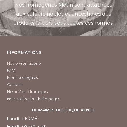
Nos fromageries Métin sont attachées
aux valeurs nobles et ancestrales des
produits laitiers sous toutes ces formes.
INFORMATIONS
Notre Fromagerie
FAQ
Mentions légales
Contact
Nos boîtes à fromages
Notre sélection de fromages
HORAIRES BOUTIQUE
VENCE
Lundi :
FERMÉ
Mardi :
08h30
> 13h