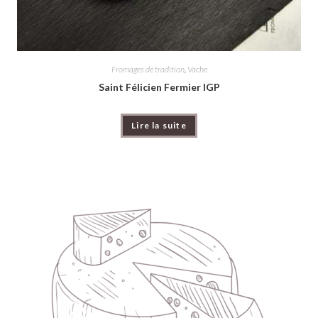
Fromages de tradition
,
Vache
Saint Félicien Fermier IGP
Lire la suite