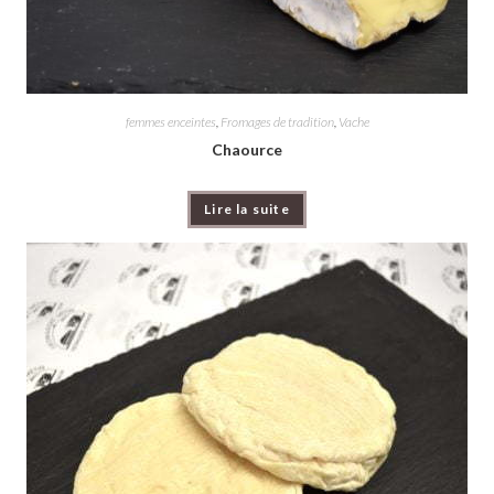
femmes enceintes
,
Fromages de tradition
,
Vache
Chaource
Lire la suite