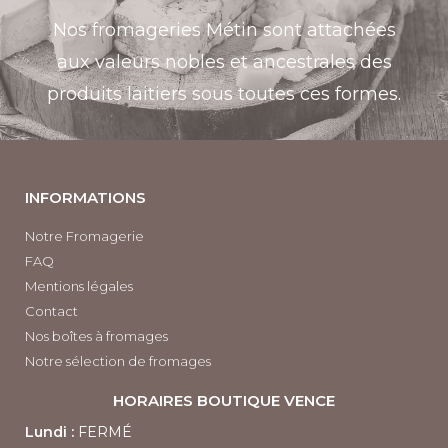
Nos fromageries Métin sont attachées
aux valeurs nobles et ancestrales des
produits laitiers sous toutes ces formes.
INFORMATIONS
Notre Fromagerie
FAQ
Mentions légales
Contact
Nos boîtes à fromages
Notre sélection de fromages
HORAIRES BOUTIQUE
VENCE
Lundi :
FERMÉ