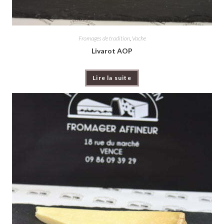
Fromages de tradition
,
Vache
Livarot AOP
Lire la suite